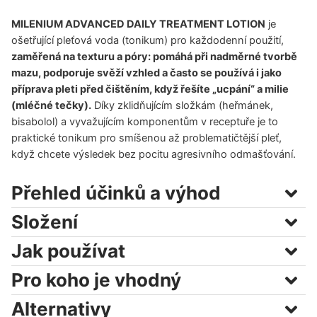
MILENIUM ADVANCED DAILY TREATMENT LOTION
je
ošetřující pleťová voda (tonikum) pro každodenní použití,
zaměřená na texturu a póry: pomáhá při nadměrné tvorbě
mazu, podporuje svěží vzhled a často se používá i jako
příprava pleti před čištěním, když řešíte „ucpání“ a milie
(mléčné tečky).
Díky zklidňujícím složkám (heřmánek,
bisabolol) a vyvažujícím komponentům v receptuře je to
praktické tonikum pro smíšenou až problematičtější pleť,
když chcete výsledek bez pocitu agresivního odmašťování.
Přehled účinků a výhod
Složení
Jak používat
Pro koho je vhodný
Alternativy