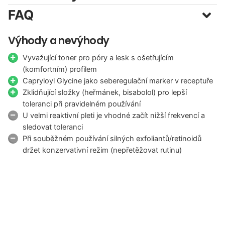
FAQ
Výhody a nevýhody
Vyvažující toner pro póry a lesk s ošetřujícím
(komfortním) profilem
Capryloyl Glycine jako seberegulační marker v receptuře
Zklidňující složky (heřmánek, bisabolol) pro lepší
toleranci při pravidelném používání
U velmi reaktivní pleti je vhodné začít nižší frekvencí a
sledovat toleranci
Při souběžném používání silných exfoliantů/retinoidů
držet konzervativní režim (nepřetěžovat rutinu)