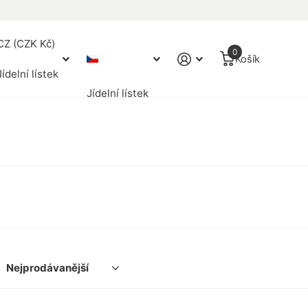
 h
při objednávce do 13:00
CZ (CZK Kč)
0
Košík
Jídelní lístek
Jídelní lístek
e