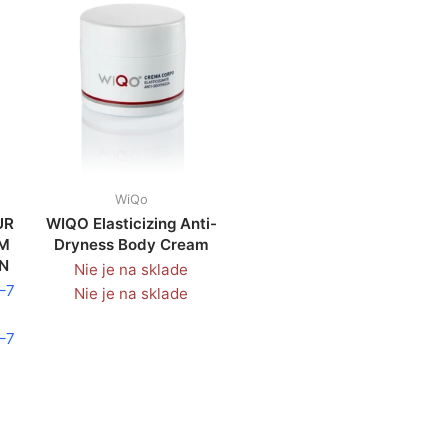
WiQo
UR
WIQO Elasticizing Anti-
UM
Dryness Body Cream
IN
Nie je na sklade
1–7
Nie je na sklade
1–7