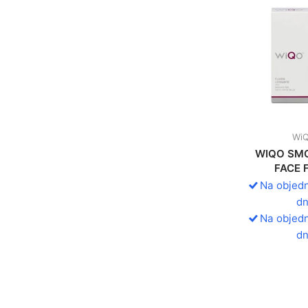
Wi
WIQO SM
FACE 
Na objedn
dn
Na objedn
dn