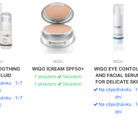
Qo
WiQo
WiQo
OOTHING
WIQO ICREAM SPF50+
WIQO EYE CONTO
FLUID
AND FACIAL SER
1 skladem
Skladem
FOR DELICATE SK
ávku · 1–7
1 skladem
Skladem
Na objednávku · 
í
dní
ávku · 1–7
Na objednávku · 
í
dní