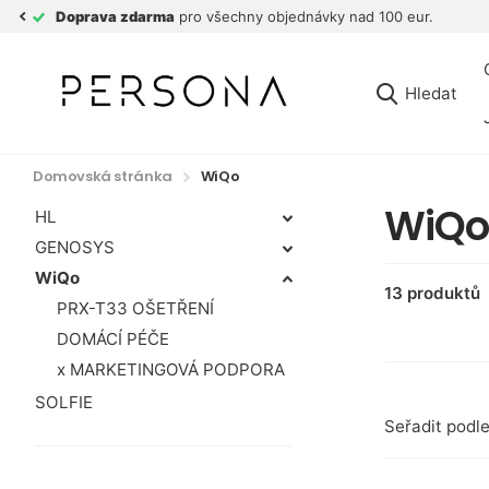
Odeslání do 24
Hledat
Domovská stránka
WiQo
WiQo
HL
GENOSYS
WiQo
13 produktů
PRX-T33 OŠETŘENÍ
DOMÁCÍ PÉČE
x MARKETINGOVÁ PODPORA
SOLFIE
Seřadit podl