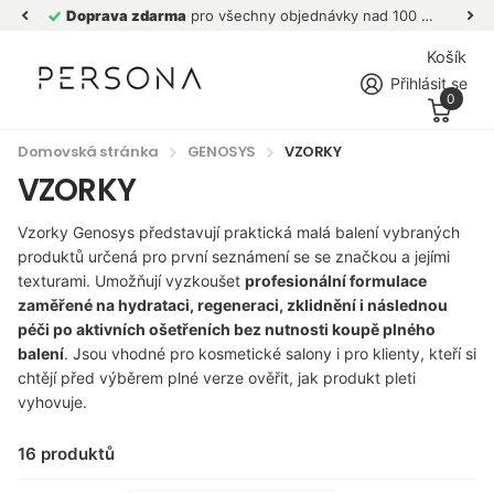
Doprava zdarma
pro všechny objednávky nad 100 eur.
Košík
Přihlásit se
0
Domovská stránka
GENOSYS
VZORKY
VZORKY
Vzorky Genosys představují praktická malá balení vybraných
produktů určená pro první seznámení se se značkou a jejími
texturami. Umožňují vyzkoušet
profesionální formulace
zaměřené na hydrataci, regeneraci, zklidnění i následnou
péči po aktivních ošetřeních bez nutnosti koupě plného
balení
. Jsou vhodné pro kosmetické salony i pro klienty, kteří si
chtějí před výběrem plné verze ověřit, jak produkt pleti
vyhovuje.
16 produktů