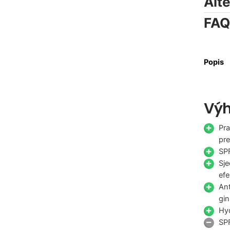
Alt
FAQ
Popis
Výh
Pra
pr
SP
Sje
efe
Ant
gi
Hyd
SPF