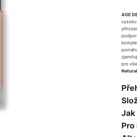
AGE D
vysokou
přiroze
podporu
komplex
pomáhá 
zjemňu
pro vše
Natura
Pře
Slo
Jak
Pro