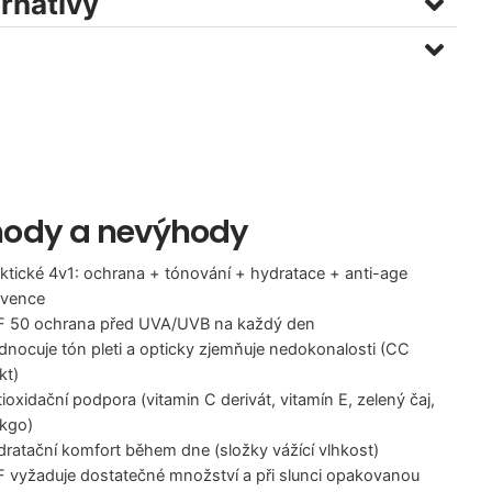
ernativy
ody a nevýhody
ktické 4v1: ochrana + tónování + hydratace + anti-age
evence
F 50 ochrana před UVA/UVB na každý den
dnocuje tón pleti a opticky zjemňuje nedokonalosti (CC
kt)
ioxidační podpora (vitamin C derivát, vitamín E, zelený čaj,
nkgo)
ratační komfort během dne (složky vážící vlhkost)
 vyžaduje dostatečné množství a při slunci opakovanou