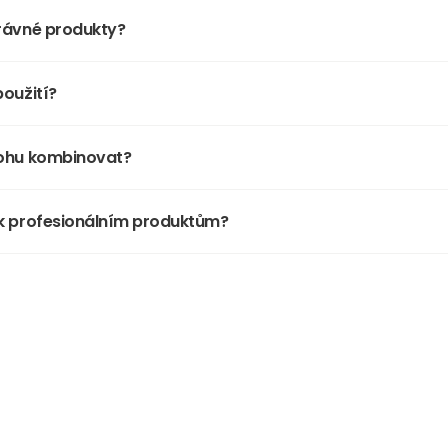
právné produkty?
oužití?
mohu kombinovat?
 k profesionálním produktům?