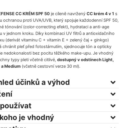
EFENSE CC KRÉM SPF 50
je cíleně navržený
CC krém 4 v 1
s
 ochranou proti UVA/UVB, který spojuje každodenní SPF 50,
né tónování (color-correcting efekt), hydrataci a anti-age
 v jednom kroku. Díky kombinaci UV filtrů a antioxidačního
u (derivát vitaminu C + vitamin E + zelený čaj + ginkgo)
chránit pleť před fotostárnutím, sjednocuje tón a opticky
je nedokonalosti bez pocitu těžkého make-upu. Je vhodný
chny typy pleti včetně citlivé,
dostupný v odstínech Light,
l a Medium
(včetně cestovní verze 30 ml).
hled účinků a výhod
žení
 používat
 koho je vhodný