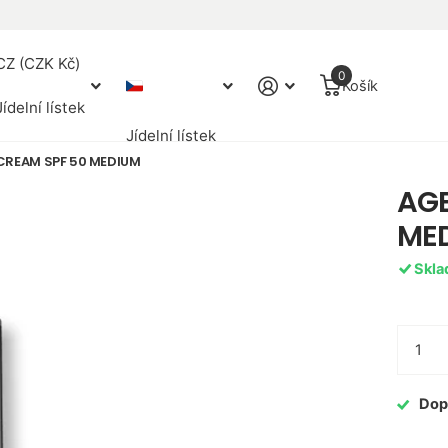
CZ (CZK Kč)
0
Košík
Jídelní lístek
Jídelní lístek
CREAM SPF 50 MEDIUM
AGE
ME
Skl
Dop